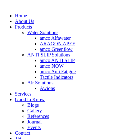
Home
About Us
Products
Water Solutions
amco Alfawater
ARAGON APEF
amco Greenflow
ANTI SLIP Solutions
amco ANTI SLIP
amco NOW
amco Anti Fatigue
Tactile Indicators
Air Solutions
Awions
Services
Good to Know
Blogs
Gallery
References
Journal
Events
Contact
TH