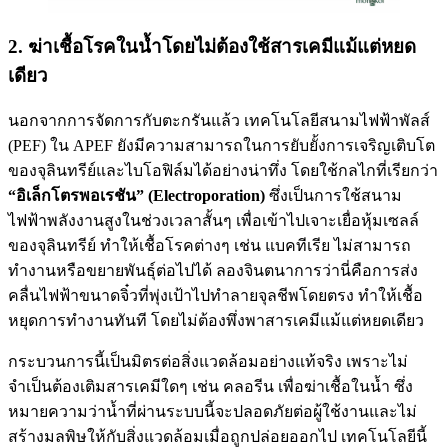
2. ฆ่าเชื้อโรคในน้ำโดยไม่ต้องใช้สารเคมีแม้แต่หยด
เดียว
นอกจากการจัดการกับตะกรันแล้ว เทคโนโลยีสนามไฟฟ้าพัลส์
(PEF) ใน APEF ยังมีความสามารถในการยับยั้งการเจริญเติบโต
ของจุลินทรีย์และไบโอฟิล์มได้อย่างน่าทึ่ง โดยใช้กลไกที่เรียกว่า
“อิเล็กโตรพอเรชัน” (Electroporation)
ซึ่งเป็นการใช้สนาม
ไฟฟ้าพลังงานสูงในช่วงเวลาสั้นๆ เพื่อเข้าไปเจาะเยื่อหุ้มเซลล์
ของจุลินทรีย์ ทำให้เชื้อโรคต่างๆ เช่น แบคทีเรีย ไม่สามารถ
ทำงานหรือขยายพันธุ์ต่อไปได้ ลองจินตนาการว่านี่คือการส่ง
คลื่นไฟฟ้าขนาดจิ๋วที่พุ่งเป้าไปทำลายจุลชีพโดยตรง ทำให้เชื้อ
หยุดการทำงานทันที โดยไม่ต้องพึ่งพาสารเคมีแม้แต่หยดเดียว
กระบวนการนี้เป็นมิตรต่อสิ่งแวดล้อมอย่างแท้จริง เพราะไม่
จำเป็นต้องเติมสารเคมีใดๆ เช่น คลอรีน เพื่อฆ่าเชื้อในน้ำ ซึ่ง
หมายความว่าน้ำที่ผ่านระบบนี้จะปลอดภัยต่อผู้ใช้งานและไม่
สร้างมลพิษให้กับสิ่งแวดล้อมเมื่อถูกปล่อยออกไป เทคโนโลยีนี้