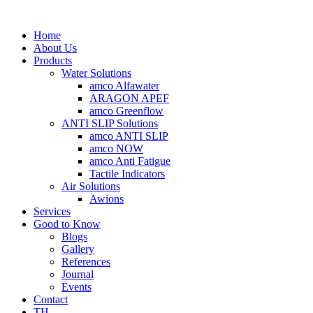
Home
About Us
Products
Water Solutions
amco Alfawater
ARAGON APEF
amco Greenflow
ANTI SLIP Solutions
amco ANTI SLIP
amco NOW
amco Anti Fatigue
Tactile Indicators
Air Solutions
Awions
Services
Good to Know
Blogs
Gallery
References
Journal
Events
Contact
TH