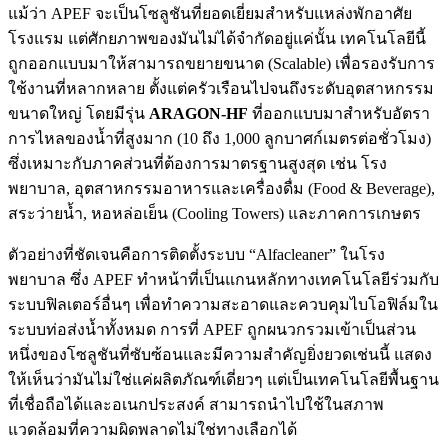
แม้ว่า APEF จะเป็นโซลูชันที่ยอดเยี่ยมสำหรับแหล่งพักอาศัย
โรงแรม แต่ศักยภาพของมันไม่ได้จำกัดอยู่แค่นั้น เทคโนโลยีนี้
ถูกออกแบบมาให้สามารถขยายขนาด (Scalable) เพื่อรองรับการ
ใช้งานที่หลากหลาย ตั้งแต่ครัวเรือนไปจนถึงระดับอุตสาหกรรม
ขนาดใหญ่ โดยมีรุ่น
ARAGON-HF
ที่ออกแบบมาสำหรับอัตรา
การไหลของน้ำที่สูงมาก (10 ถึง 1,000 ลูกบาศก์เมตรต่อชั่วโมง)
ซึ่งเหมาะกับภาคส่วนที่ต้องการมาตรฐานสูงสุด เช่น โรง
พยาบาล, อุตสาหกรรมอาหารและเครื่องดื่ม (Food & Beverage),
สระว่ายน้ำ, หอหล่อเย็น (Cooling Towers) และภาคการเกษตร
ตัวอย่างที่ชัดเจนคือการติดตั้งระบบ “Alfacleaner” ในโรง
พยาบาล ซึ่ง APEF ทำหน้าที่เป็นแกนหลักทางเทคโนโลยีร่วมกับ
ระบบฟิลเตอร์อื่นๆ เพื่อทำความสะอาดและควบคุมไบโอฟิล์มใน
ระบบท่อส่งน้ำทั้งหมด การที่ APEF ถูกผนวกรวมเข้าเป็นส่วน
หนึ่งของโซลูชันที่ซับซ้อนและมีความสำคัญยิ่งยวดเช่นนี้ แสดง
ให้เห็นว่ามันไม่ใช่แค่ผลิตภัณฑ์เดี่ยวๆ แต่เป็นเทคโนโลยีพื้นฐาน
ที่เชื่อถือได้และอเนกประสงค์ สามารถนำไปใช้ในสภาพ
แวดล้อมที่ความผิดพลาดไม่ใช่ทางเลือกได้