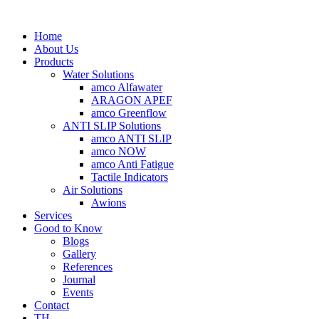
Home
About Us
Products
Water Solutions
amco Alfawater
ARAGON APEF
amco Greenflow
ANTI SLIP Solutions
amco ANTI SLIP
amco NOW
amco Anti Fatigue
Tactile Indicators
Air Solutions
Awions
Services
Good to Know
Blogs
Gallery
References
Journal
Events
Contact
TH