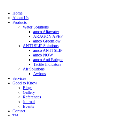
Home
About Us
Products
Water Solutions
amco Alfawater
ARAGON APEF
amco Greenflow
ANTI SLIP Solutions
amco ANTI SLIP
amco NOW
amco Anti Fatigue
Tactile Indicators
Air Solutions
Awions
Services
Good to Know
Blogs
Gallery
References
Journal
Events
Contact
TH